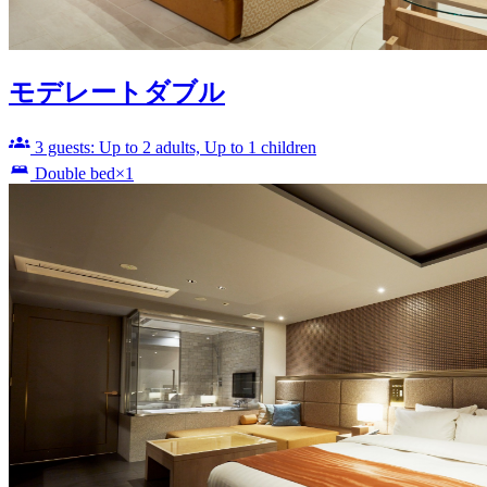
モデレートダブル
3 guests: Up to 2 adults, Up to 1 children
Double bed×1