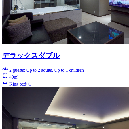
デラックスダブル
2 guests: Up to 2 adults, Up to 1 children
40m²
King bed×1