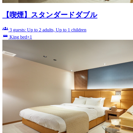
【喫煙】スタンダードダブル
3 guests: Up to 2 adults, Up to 1 children
King bed×1