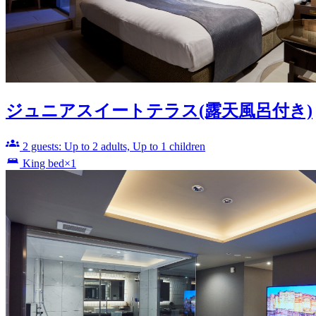
ジュニアスイートテラス(露天風呂付き)
2 guests: Up to 2 adults, Up to 1 children
King bed×1