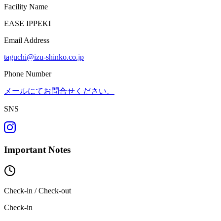
Facility Name
EASE IPPEKI
Email Address
taguchi@izu-shinko.co.jp
Phone Number
メールにてお問合せください。
SNS
Important Notes
Check-in / Check-out
Check-in