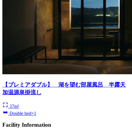
【プレミアダブル】 湖を望む部屋風呂 半露天
加温源泉掛流し
37m²
Double bed×1
Facility Information