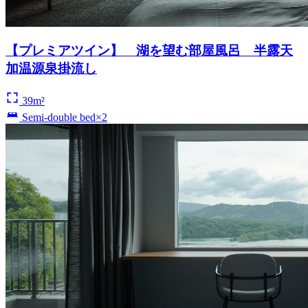
【プレミアツイン】 湖を望む部屋風呂 半露天
加温源泉掛流し
39m²
Semi-double bed×2