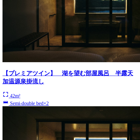
【プレミアツイン】 湖を望む部屋風呂 半露天
加温源泉掛流し
42m²
Semi-double bed×2