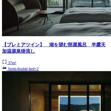
【プレミアツイン】 湖を望む部屋風呂 半露天
加温源泉掛流し
37m²
Semi-double bed×2