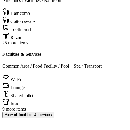
Amenities / Facilities / Bathroom
Hair comb
Cotton swabs
Tooth brush
Razor
25 more items
Facilities & Services
Common Area / Food Facility / Pool・Spa / Transport
Wi-Fi
Lounge
Shared toilet
Iron
9 more items
View all facilities & services