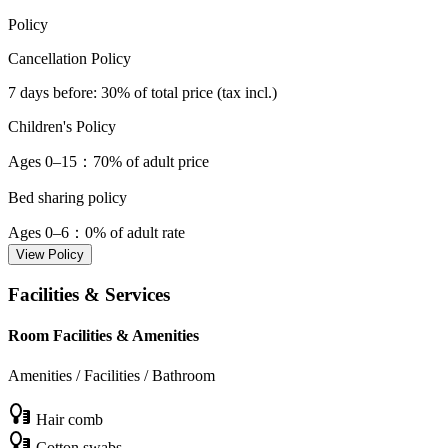
Policy
Cancellation Policy
7 days before
: 30% of total price (tax incl.)
Children's Policy
Ages 0–15
：70% of adult price
Bed sharing policy
Ages 0–6
：0% of adult rate
View Policy
Facilities & Services
Room Facilities & Amenities
Amenities / Facilities / Bathroom
Hair comb
Cotton swabs