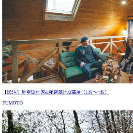
【民泊】星空隠れ家&秘密基地/2部屋【1名〜4名】
FUMOTO