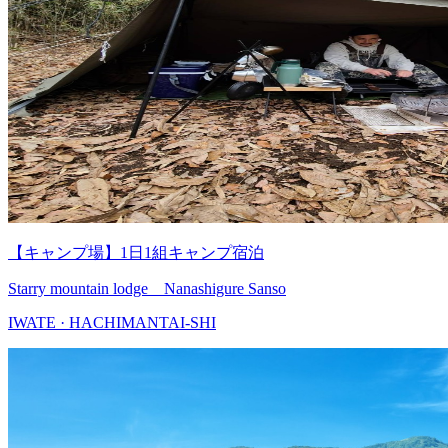
【キャンプ場】1日1組キャンプ宿泊
Starry mountain lodge Nanashigure Sanso
IWATE · HACHIMANTAI-SHI