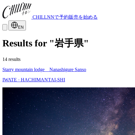
CHILLNNで予約販売を始める
EN
Results for "岩手県"
14 results
Starry mountain lodge Nanashigure Sanso
IWATE · HACHIMANTAI-SHI