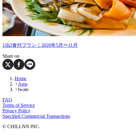
1泊2食付プラン｜2026年5月〜11月
Share on
Home
Area
Iwate
FAQ
Terms of Service
Privacy Policy
Specified Commercial Transactions
©︎ CHILLNN INC.