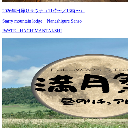
2026年日帰りサウナ（11時〜／13時〜）
Starry mountain lodge Nanashigure Sanso
IWATE · HACHIMANTAI-SHI