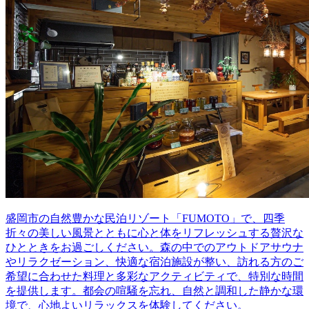
盛岡市の自然豊かな民泊リゾート「FUMOTO」で、四季
折々の美しい風景とともに心と体をリフレッシュする贅沢な
ひとときをお過ごしください。森の中でのアウトドアサウナ
やリラクゼーション、快適な宿泊施設が整い、訪れる方のご
希望に合わせた料理と多彩なアクティビティで、特別な時間
を提供します。都会の喧騒を忘れ、自然と調和した静かな環
境で、心地よいリラックスを体験してください。