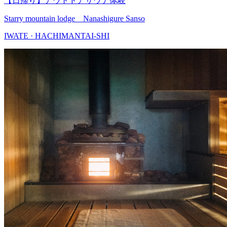
【日帰り】アウトドアサウナ体験
Starry mountain lodge Nanashigure Sanso
IWATE · HACHIMANTAI-SHI