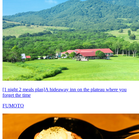
[1 night 2 meals plan]A hideaway inn on the plateau where you
forget the time
FUMOTO