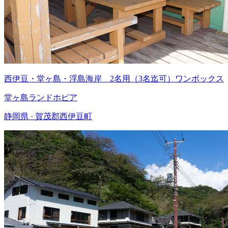
西伊豆・堂ヶ島・浮島海岸 2名用（3名迄可）ワンボックス
堂ヶ島ランドホピア
静岡県 · 賀茂郡西伊豆町