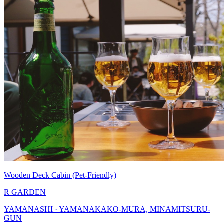
Wooden Deck Cabin (Pet-Friendly)
R GARDEN
YAMANASHI · YAMANAKAKO-MURA, MINAMITSURU-
GUN