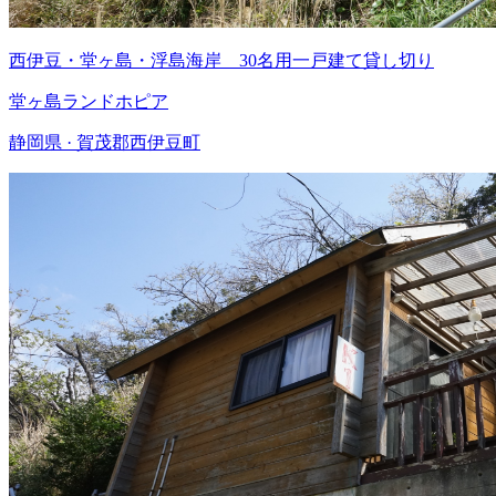
西伊豆・堂ヶ島・浮島海岸 30名用一戸建て貸し切り
堂ヶ島ランドホピア
静岡県 · 賀茂郡西伊豆町