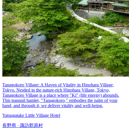
Tanagokoro Village: A Haven of Vitality in Hinohara Village,
Tokyo. Nestled in the nature-rich Hinohara Village, Tokyo,
Tanagokoro Village is a place where "Ki" (life energy) abounds.
This tranquil hamlet, "Tanagokoro," embodies the palm of your
hand, and through it, we deliver vitality and well-being.
Yatsugatake Little Village Hotel
長野県 · 諏訪郡原村