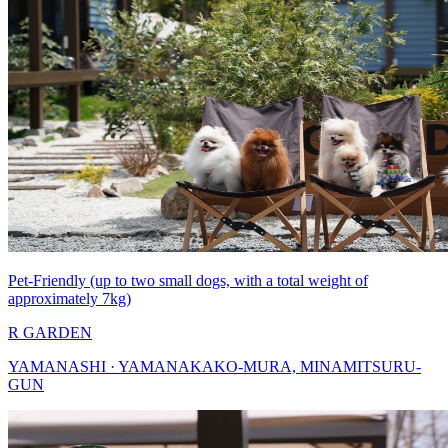
Pet-Friendly (up to two small dogs, with a total weight of
approximately 7kg)
R GARDEN
YAMANASHI · YAMANAKAKO-MURA, MINAMITSURU-
GUN