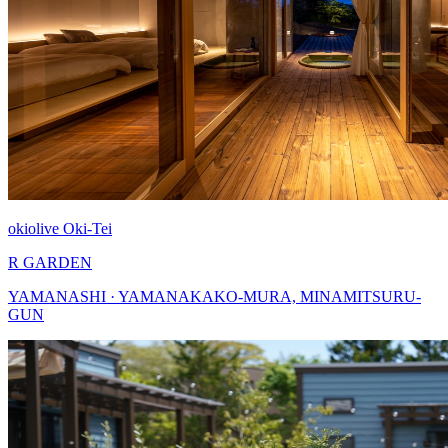
okiolive Oki-Tei
R GARDEN
YAMANASHI · YAMANAKAKO-MURA, MINAMITSURU-
GUN