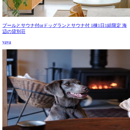
プールとサウナ付orドッグランとサウナ付 1棟1日1組限定 海
辺の貸別荘
yaya