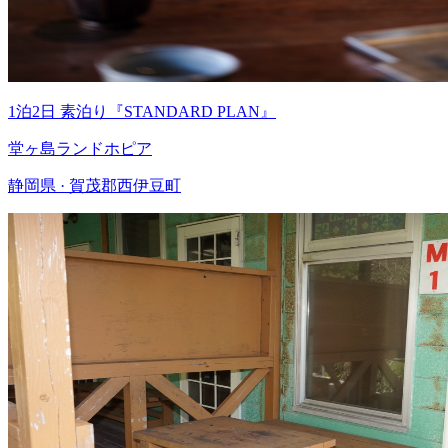
1泊2日 素泊り『STANDARD PLAN』
堂ヶ島ランドホピア
静岡県 · 賀茂郡西伊豆町