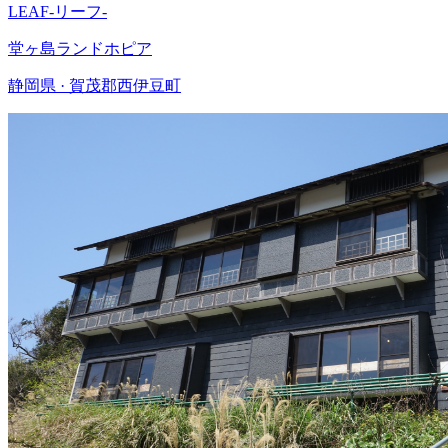
LEAF-リーフ-
堂ヶ島ランドホピア
静岡県 · 賀茂郡西伊豆町