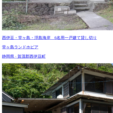
西伊豆・堂ヶ島・浮島海岸 6名用一戸建て貸し切り
堂ヶ島ランドホピア
静岡県 · 賀茂郡西伊豆町