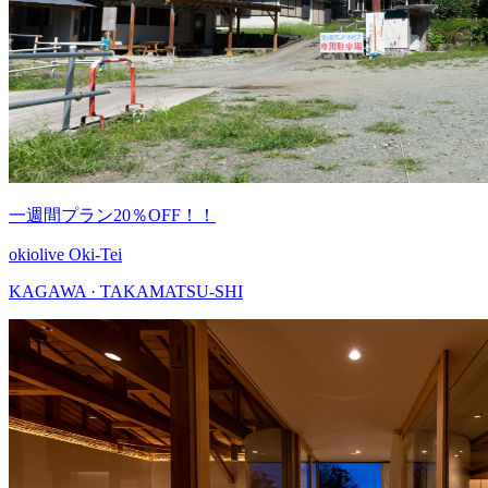
一週間プラン20％OFF！！
okiolive Oki-Tei
KAGAWA · TAKAMATSU-SHI