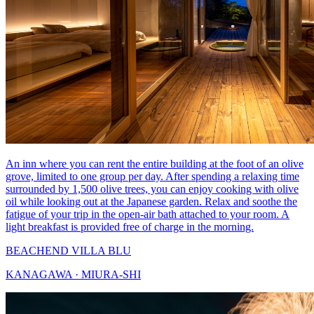
An inn where you can rent the entire building at the foot of an olive
grove, limited to one group per day. After spending a relaxing time
surrounded by 1,500 olive trees, you can enjoy cooking with olive
oil while looking out at the Japanese garden. Relax and soothe the
fatigue of your trip in the open-air bath attached to your room. A
light breakfast is provided free of charge in the morning.
BEACHEND VILLA BLU
KANAGAWA · MIURA-SHI