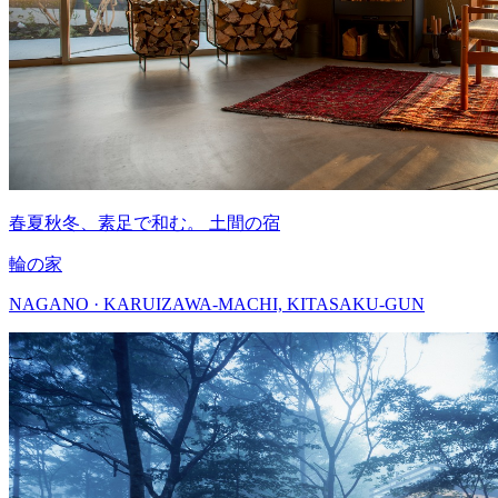
春夏秋冬、素足で和む。 土間の宿
輪の家
NAGANO · KARUIZAWA-MACHI, KITASAKU-GUN