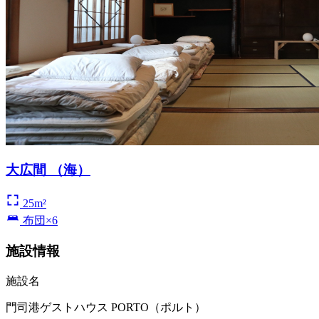
大広間 （海）
25m²
布団×6
施設情報
施設名
門司港ゲストハウス PORTO（ポルト）