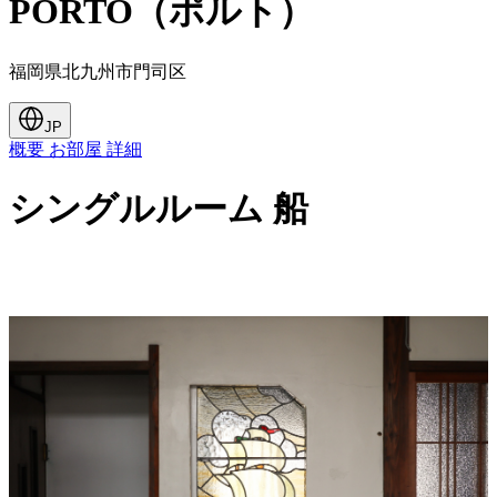
PORTO（ポルト）
福岡県北九州市門司区
JP
概要
お部屋
詳細
シングルルーム 船