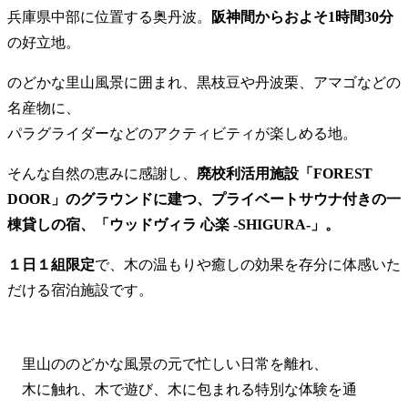
兵庫県中部に位置する奥丹波。
阪神間からおよそ1時間30分
の好立地。
のどかな里山風景に囲まれ、黒枝豆や丹波栗、アマゴなどの
名産物に、
パラグライダーなどのアクティビティが楽しめる地。
そんな自然の恵みに感謝し、
廃校利活用施設「FOREST
DOOR」のグラウンドに建つ、プライベートサウナ付きの一
棟貸しの宿、「ウッドヴィラ 心楽 -SHIGURA-」。
１日１組限定
で、木の温もりや癒しの効果を存分に体感いた
だける宿泊施設です。
里山ののどかな風景の元で忙しい日常を離れ、
木に触れ、木で遊び、木に包まれる特別な体験を通