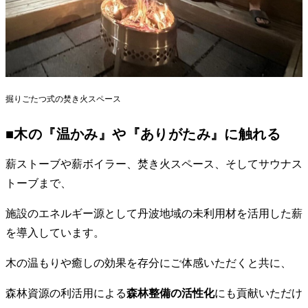
掘りごたつ式の焚き火スペース
■
木の『温かみ』や『ありがたみ』に触れる
薪ストーブや薪ボイラー、焚き火スペース、そしてサウナス
トーブまで、
施設のエネルギー源として丹波地域の未利用材を活用した薪
を導入しています。
木の温もりや癒しの効果を存分にご体感いただくと共に、
森林資源の利活用による
森林整備の活性化
にも貢献いただけ