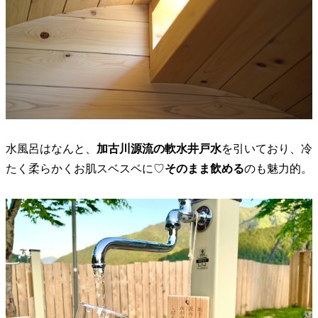
水風呂はなんと、
加古川源流の軟水井戸水
を引いており、冷
たく柔らかくお肌スベスベに♡
そのまま飲める
のも魅力的。