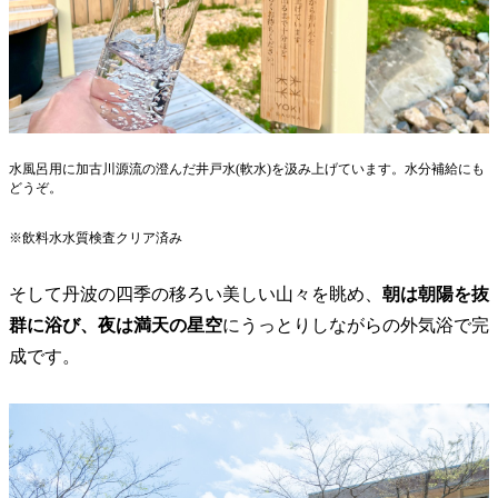
水風呂用に加古川源流の澄んだ井戸水(軟水)を汲み上げています。水分補給にも
どうぞ。
※飲料水水質検査クリア済み
そして丹波の四季の移ろい美しい山々を眺め、
朝は朝陽を抜
群に浴び、夜は満天の星空
にうっとりしながらの外気浴で完
成です。