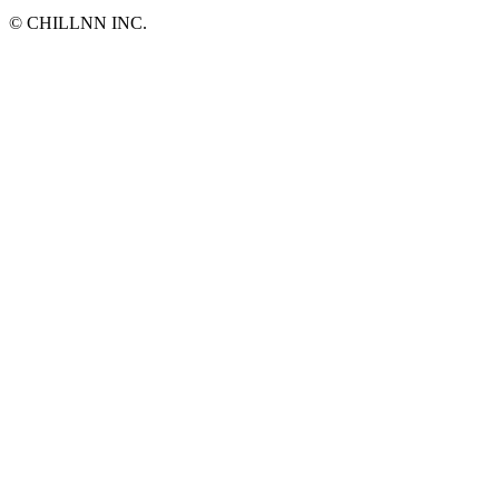
©︎ CHILLNN INC.