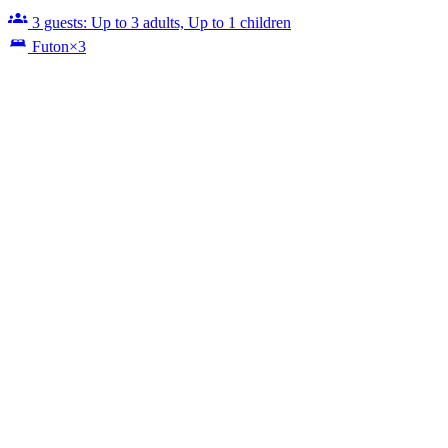
3 guests: Up to 3 adults, Up to 1 children
Futon×3