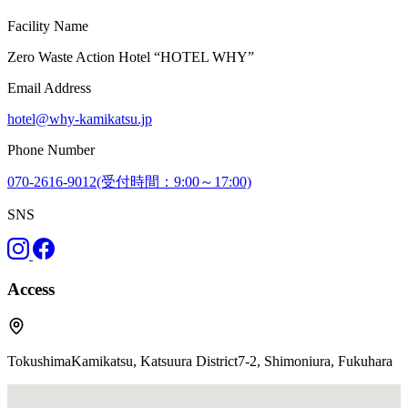
Facility Name
Zero Waste Action Hotel “HOTEL WHY”
Email Address
hotel@why-kamikatsu.jp
Phone Number
070-2616-9012(受付時間：9:00～17:00)
SNS
Access
TokushimaKamikatsu, Katsuura District7-2, Shimoniura, Fukuhara