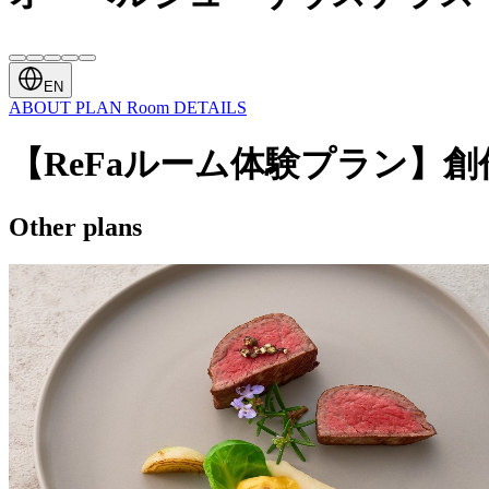
EN
ABOUT
PLAN
Room
DETAILS
【ReFaルーム体験プラン】
Other plans