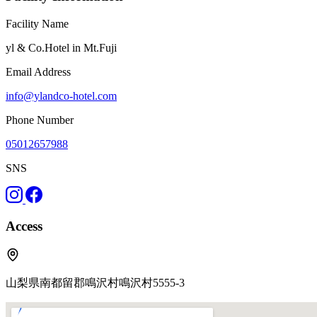
Facility Name
yl & Co.Hotel in Mt.Fuji
Email Address
info@ylandco-hotel.com
Phone Number
05012657988
SNS
Access
山梨県南都留郡鳴沢村鳴沢村5555-3