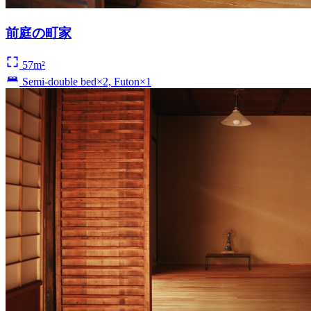
前庭の町家
57m²
Semi-double bed×2, Futon×1