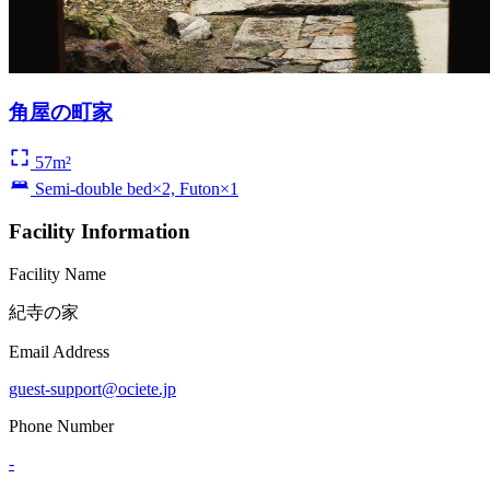
角屋の町家
57m²
Semi-double bed×2, Futon×1
Facility Information
Facility Name
紀寺の家
Email Address
guest-support@ociete.jp
Phone Number
-