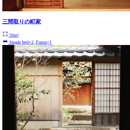
三間取りの町家
50m²
Single bed×2, Futon×1