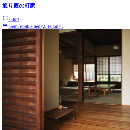
通り庭の町家
63m²
Semi-double bed×2, Futon×1