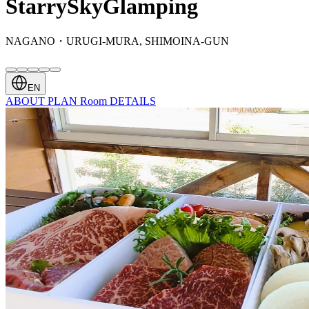
StarrySkyGlamping
NAGANO・URUGI-MURA, SHIMOINA-GUN
EN
ABOUT
PLAN
Room
DETAILS