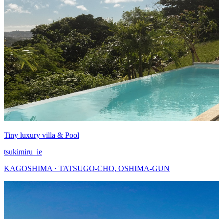
Tiny luxury villa & Pool
tsukimiru_ie
KAGOSHIMA · TATSUGO-CHO, OSHIMA-GUN