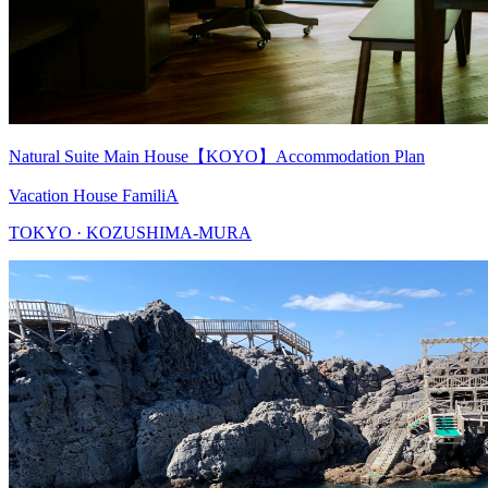
Natural Suite Main House【KOYO】Accommodation Plan
Vacation House FamiliA
TOKYO · KOZUSHIMA-MURA