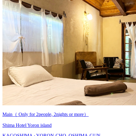
Main（ Only for 2people, 2nights or more）
Shima Hotel Yoron island
KAGOSHIMA · YORON-CHO, OSHIMA-GUN