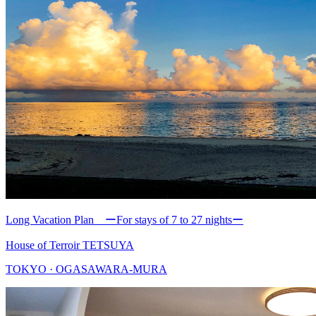
Long Vacation Plan ーFor stays of 7 to 27 nightsー
House of Terroir TETSUYA
TOKYO · OGASAWARA-MURA