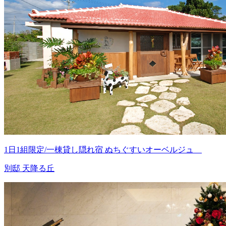
1日1組限定/一棟貸し隠れ宿 ぬちぐすいオーベルジュ
別邸 天降る丘