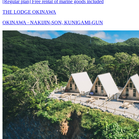
[Regular plan] Free rental of marine goods included
THE LODGE OKINAWA
OKINAWA · NAKIJIN-SON, KUNIGAMI-GUN