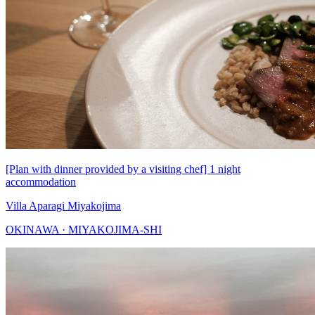
[Plan with dinner provided by a visiting chef] 1 night
accommodation
Villa Aparagi Miyakojima
OKINAWA · MIYAKOJIMA-SHI