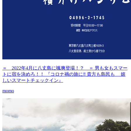
＝ 2022年4月に八丈島に颯爽登場！？ ＝ 男も女もスマー
トに宿を決めろ！！ 『コロナ禍の旅に‼️ 貴方も島民も 嬉
しいスマートチェックイン』
momo