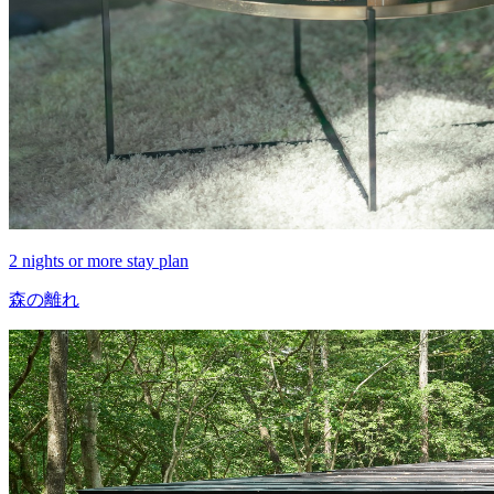
2 nights or more stay plan
森の離れ