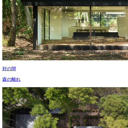
対の間
森の離れ