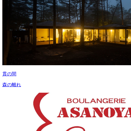
貫の間
森の離れ