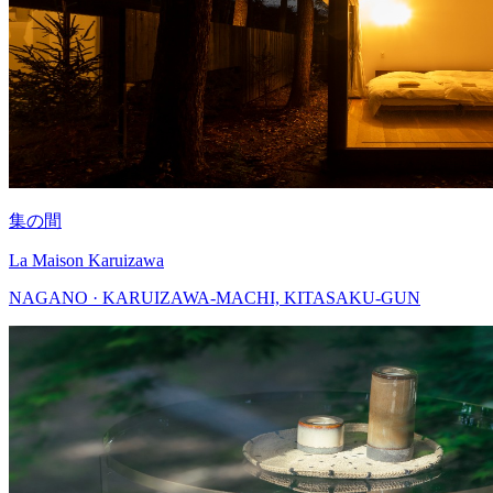
集の間
La Maison Karuizawa
NAGANO · KARUIZAWA-MACHI, KITASAKU-GUN