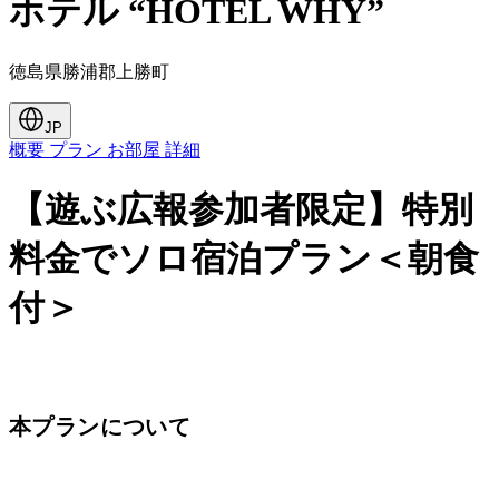
ホテル “HOTEL WHY”
徳島県勝浦郡上勝町
JP
概要
プラン
お部屋
詳細
【遊ぶ広報参加者限定】特別
料金でソロ宿泊プラン＜朝食
付＞
本プランについて