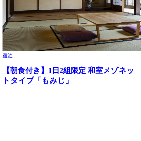
宿泊
【朝食付き】1日2組限定 和室メゾネッ
トタイプ「もみじ」