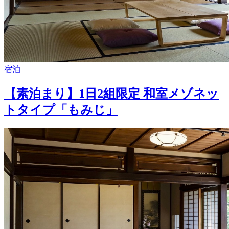
宿泊
【素泊まり】1日2組限定 和室メゾネッ
トタイプ「もみじ」