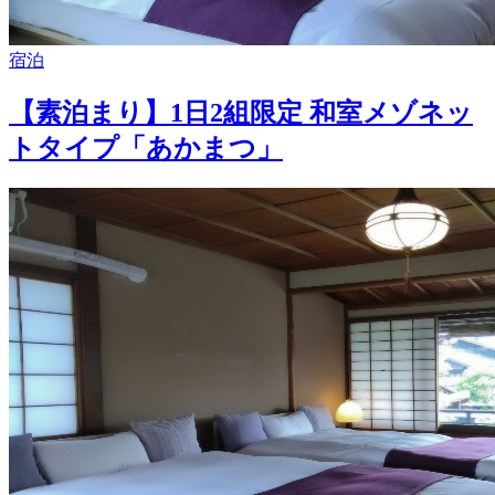
宿泊
【素泊まり】1日2組限定 和室メゾネッ
トタイプ「あかまつ」