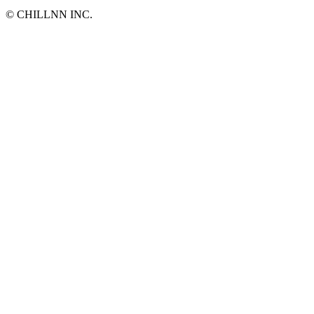
©︎ CHILLNN INC.