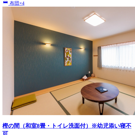
布団×4
樫の間（和室8畳・トイレ洗面付）※幼児添い寝不
可