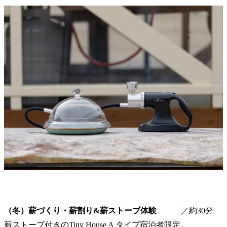
（冬）薪づくり・薪割り&薪ストーブ体験
／約30分
薪ストーブ付きのTiny House A タイプ宿泊者限定。