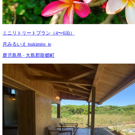
ミニリトリートプラン（4〜6泊）
月みるいえ tsukimiru_ie
鹿児島県 · 大島郡龍郷町