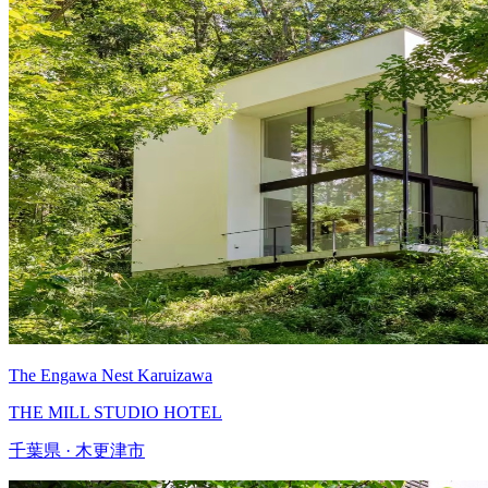
The Engawa Nest Karuizawa
THE MILL STUDIO HOTEL
千葉県 · 木更津市