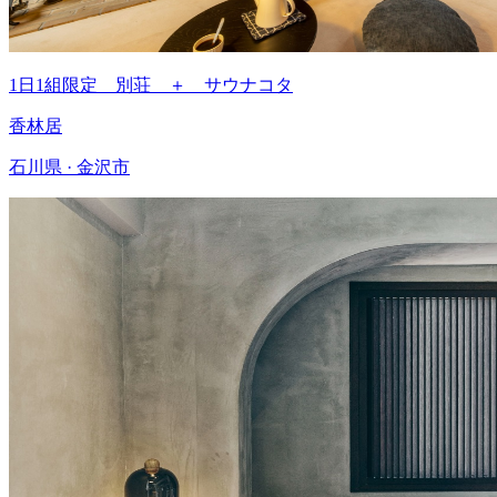
1日1組限定 別荘 ＋ サウナコタ
香林居
石川県 · 金沢市