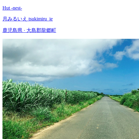
Hut -nest-
月みるいえ tsukimiru_ie
鹿児島県 · 大島郡龍郷町