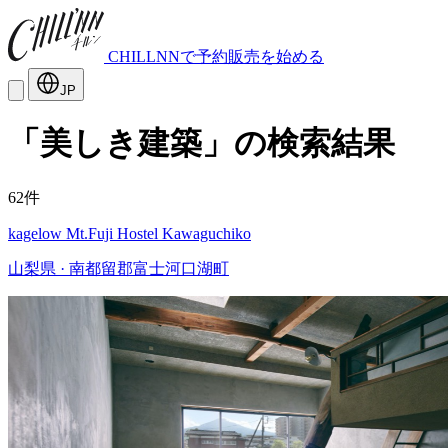
CHILLNNで予約販売を始める
JP
「美しき建築」の検索結果
62件
kagelow Mt.Fuji Hostel Kawaguchiko
山梨県 · 南都留郡富士河口湖町