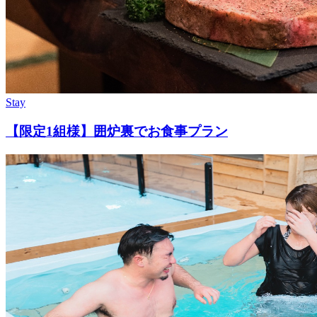
Stay
【限定1組様】囲炉裏でお食事プラン