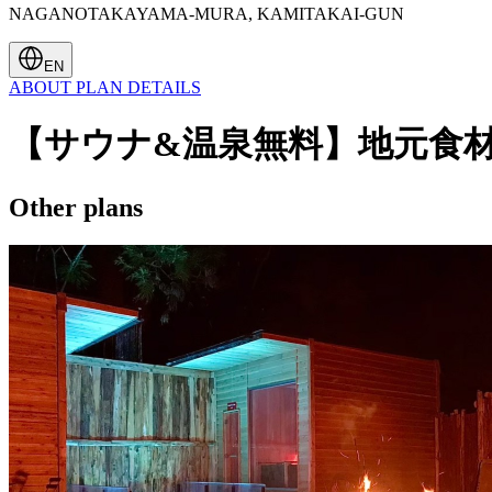
NAGANOTAKAYAMA-MURA, KAMITAKAI-GUN
EN
ABOUT
PLAN
DETAILS
【サウナ&温泉無料】地元食
Other plans