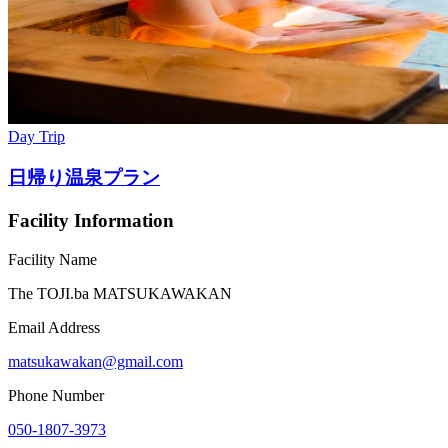
Day Trip
日帰り温泉プラン
Facility Information
Facility Name
The TOJI.ba MATSUKAWAKAN
Email Address
matsukawakan@gmail.com
Phone Number
050-1807-3973