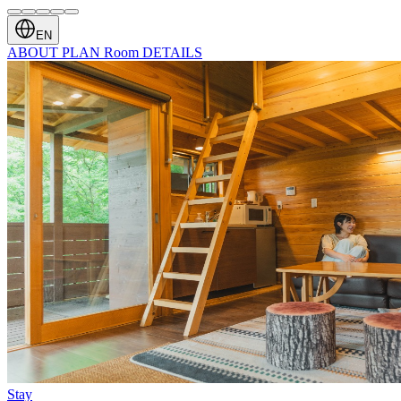
EN
ABOUT
PLAN
Room
DETAILS
Stay