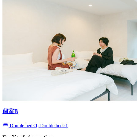
個室B
Double bed×1, Double bed×1