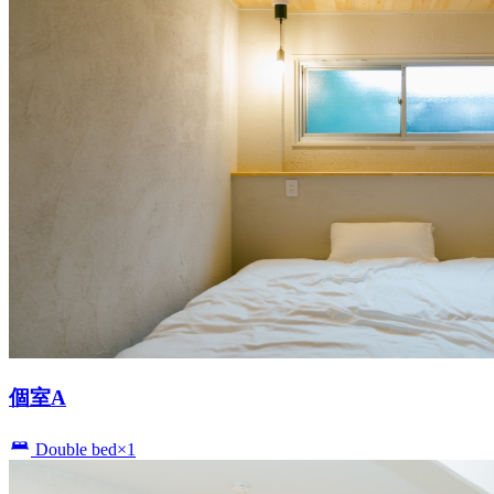
個室A
Double bed×1