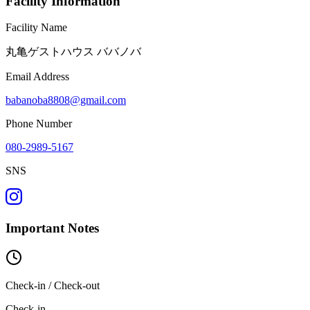
Facility Information
Facility Name
丸亀ゲストハウス ババノバ
Email Address
babanoba8808@gmail.com
Phone Number
080-2989-5167
SNS
Important Notes
Check-in / Check-out
Check-in