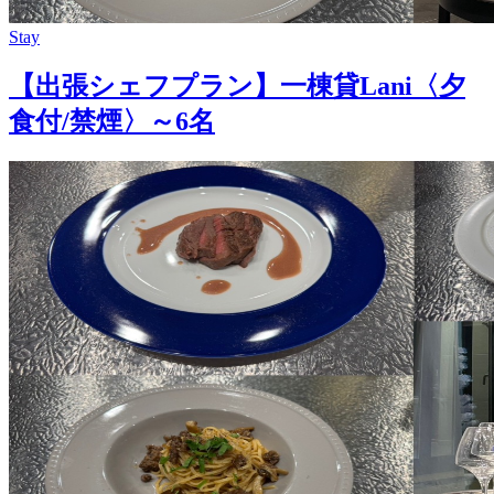
Stay
【出張シェフプラン】一棟貸Lani〈夕
食付/禁煙〉～6名