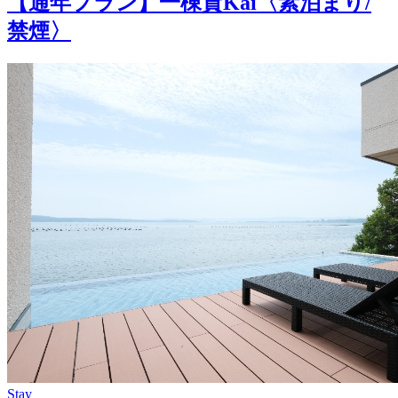
【通年プラン】一棟貸Kai〈素泊まり/
禁煙〉
Stay