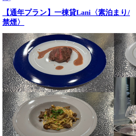
【通年プラン】一棟貸Lani〈素泊まり/
禁煙〉