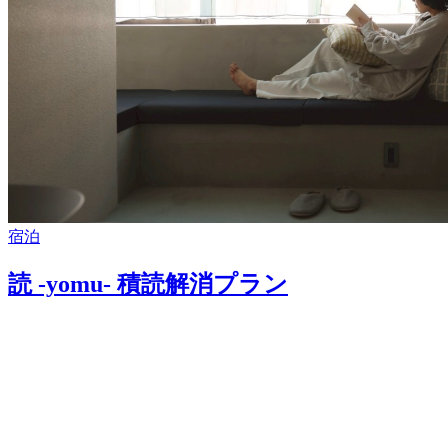
宿泊
読 -yomu- 積読解消プラン