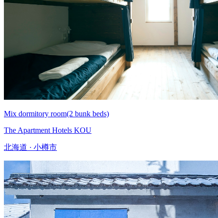
Mix dormitory room(2 bunk beds)
The Apartment Hotels KOU
北海道 · 小樽市