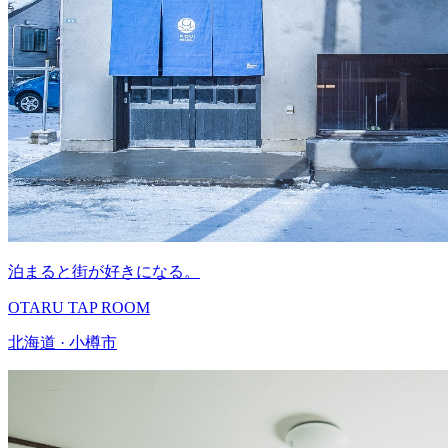
泊まると街が好きになる。
OTARU TAP ROOM
北海道 · 小樽市