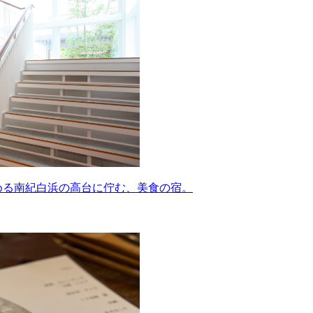
望める南紀白浜の高台に佇む、美食の宿。