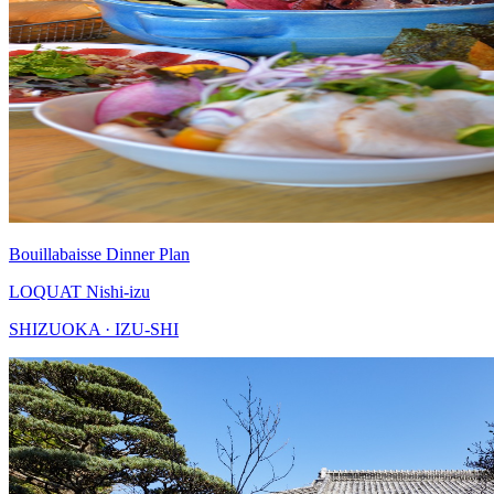
Bouillabaisse Dinner Plan
LOQUAT Nishi-izu
SHIZUOKA · IZU-SHI