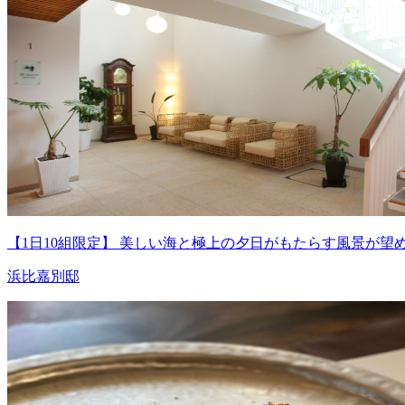
【1日10組限定】 美しい海と極上の夕日がもたらす風景が
浜比嘉別邸