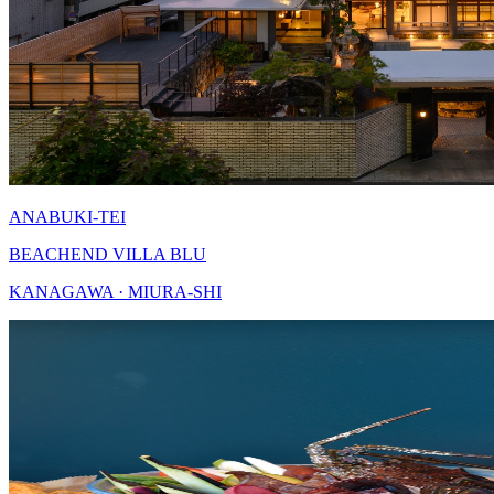
ANABUKI-TEI
BEACHEND VILLA BLU
KANAGAWA · MIURA-SHI