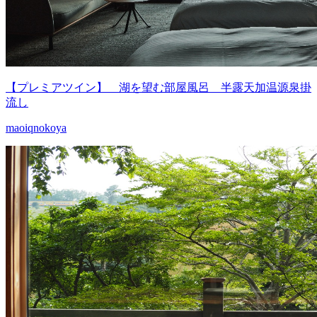
【プレミアツイン】 湖を望む部屋風呂 半露天加温源泉掛
流し
maoiqnokoya