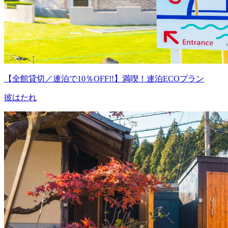
【全館貸切／連泊で10％OFF!!】満喫！連泊ECOプラン
彼はたれ