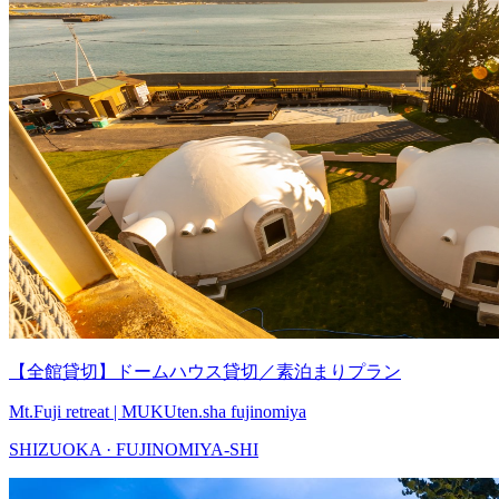
【全館貸切】ドームハウス貸切／素泊まりプラン
Mt.Fuji retreat | MUKUten.sha fujinomiya
SHIZUOKA · FUJINOMIYA-SHI