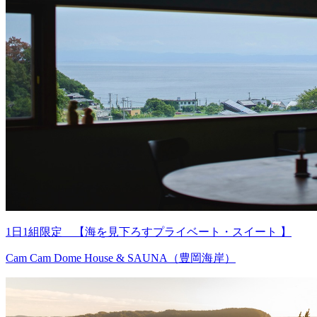
1日1組限定 【海を見下ろすプライベート・スイート 】
Cam Cam Dome House & SAUNA（豊岡海岸）