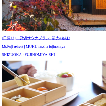
[日帰り] 貸切サウナプラン (最大4名様)
Mt.Fuji retreat | MUKUten.sha fujinomiya
SHIZUOKA · FUJINOMIYA-SHI