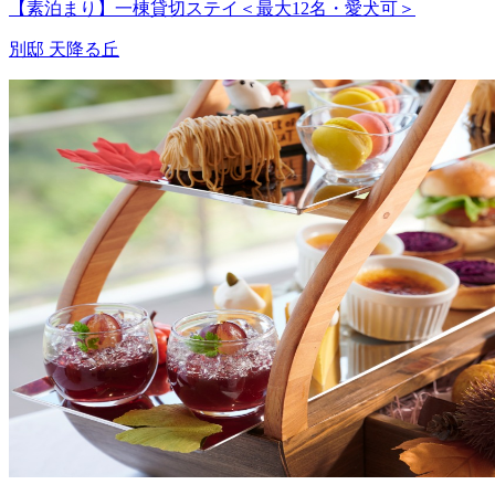
【素泊まり】一棟貸切ステイ＜最大12名・愛犬可＞
別邸 天降る丘