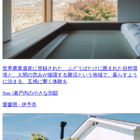
世界農業遺産に登録された、ぶどうばたけに囲まれた自然環
境と、人間の営みが循環する勝沼という地域で、暮らすよう
に泊まる、五感に響く体験を
Suu -瀬戸内の小さな別邸
愛媛県 · 伊予市