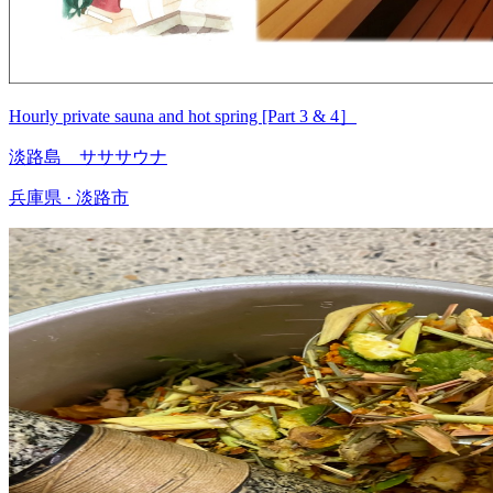
Hourly private sauna and hot spring [Part 3 & 4］
淡路島 サササウナ
兵庫県 · 淡路市