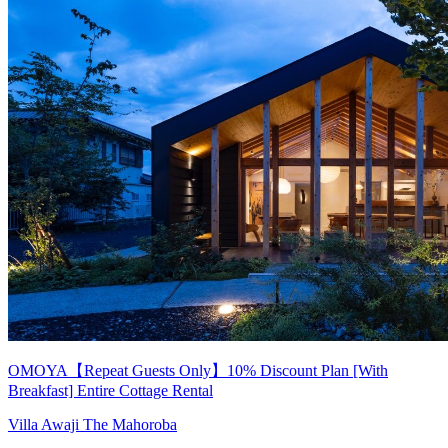
OMOYA【Repeat Guests Only】10% Discount Plan [With
Breakfast] Entire Cottage Rental
Villa Awaji The Mahoroba