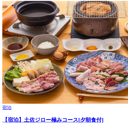
宿泊
【宿泊】土佐ジロー極みコース[夕朝食付]