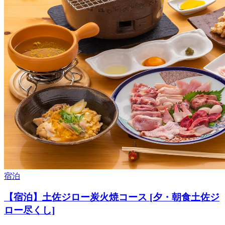
宿泊
【宿泊】土佐ジロー炭火焼コース [夕・朝食土佐ジ
ロー尽くし]