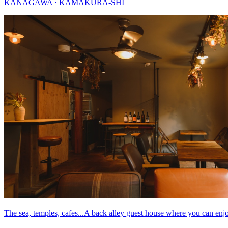
KANAGAWA · KAMAKURA-SHI
The sea, temples, cafes...A back alley guest house where you can e