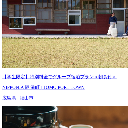
【学生限定】特別料金でグループ宿泊プラン＜朝食付＞
NIPPONIA 鞆 港町 | TOMO PORT TOWN
広島県 · 福山市