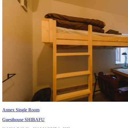
Annex Single Room
Guesthouse SHIBAFU