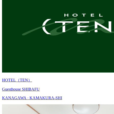
HOTEL（TEN）
Guesthouse SHIBAFU
KANAGAWA · KAMAKURA-SHI