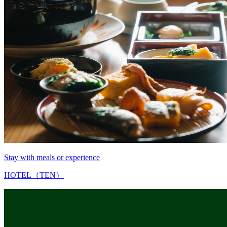
Stay with meals or experience
HOTEL（TEN）