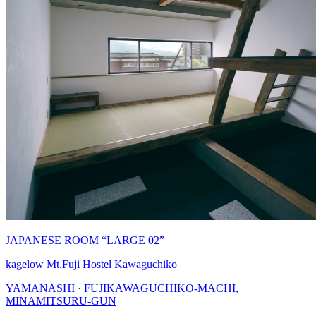
JAPANESE ROOM “LARGE 02”
kagelow Mt.Fuji Hostel Kawaguchiko
YAMANASHI · FUJIKAWAGUCHIKO-MACHI,
MINAMITSURU-GUN