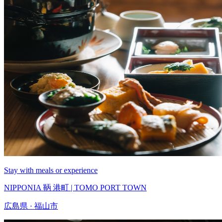
Stay with meals or experience
NIPPONIA 鞆 港町 | TOMO PORT TOWN
広島県 · 福山市