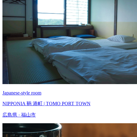
Japanese-style room
NIPPONIA 鞆 港町 | TOMO PORT TOWN
広島県 · 福山市