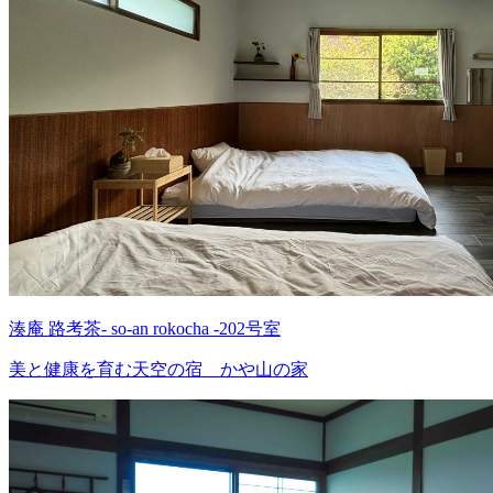
湊庵 路考茶- so-an rokocha -202号室
美と健康を育む天空の宿 かや山の家