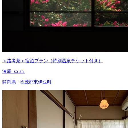
＜路考茶＞宿泊プラン（特別温泉チケット付き）
湊庵 -so-an-
静岡県 · 賀茂郡東伊豆町