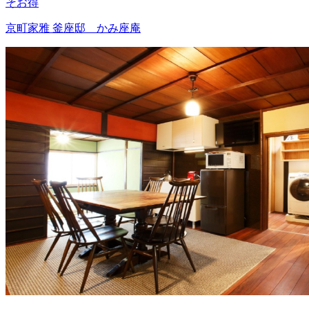
そお得
京町家雅 釜座邸 かみ座庵