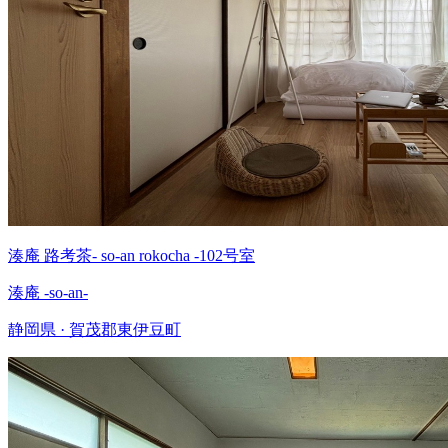
湊庵 路考茶- so-an rokocha -102号室
湊庵 -so-an-
静岡県 · 賀茂郡東伊豆町