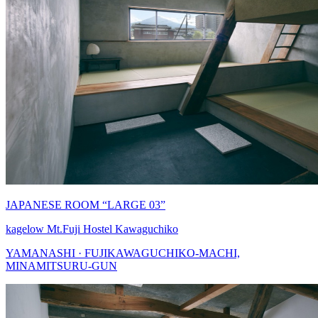
JAPANESE ROOM “LARGE 03”
kagelow Mt.Fuji Hostel Kawaguchiko
YAMANASHI · FUJIKAWAGUCHIKO-MACHI,
MINAMITSURU-GUN