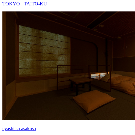
TOKYO · TAITO-KU
cyashitsu asakusa