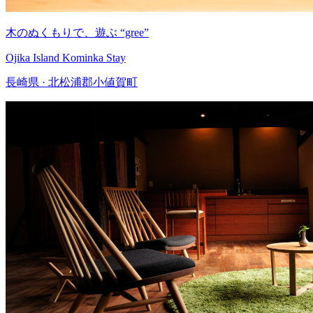
木のぬくもりで、遊ぶ “gree”
Ojika Island Kominka Stay
長崎県 · 北松浦郡小値賀町